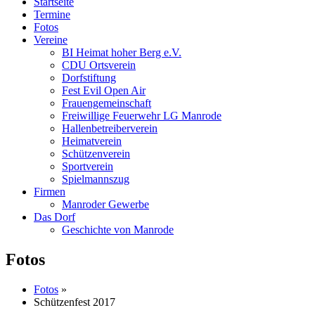
Startseite
Termine
Fotos
Vereine
BI Heimat hoher Berg e.V.
CDU Ortsverein
Dorfstiftung
Fest Evil Open Air
Frauengemeinschaft
Freiwillige Feuerwehr LG Manrode
Hallenbetreiberverein
Heimatverein
Schützenverein
Sportverein
Spielmannszug
Firmen
Manroder Gewerbe
Das Dorf
Geschichte von Manrode
Fotos
Fotos
»
Schützenfest 2017