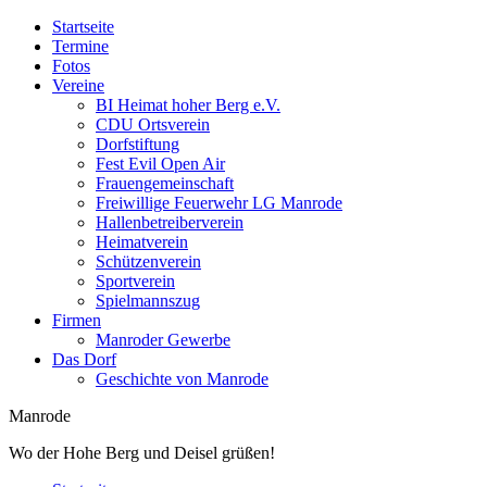
Startseite
Termine
Fotos
Vereine
BI Heimat hoher Berg e.V.
CDU Ortsverein
Dorfstiftung
Fest Evil Open Air
Frauengemeinschaft
Freiwillige Feuerwehr LG Manrode
Hallenbetreiberverein
Heimatverein
Schützenverein
Sportverein
Spielmannszug
Firmen
Manroder Gewerbe
Das Dorf
Geschichte von Manrode
Manrode
Wo der Hohe Berg und Deisel grüßen!